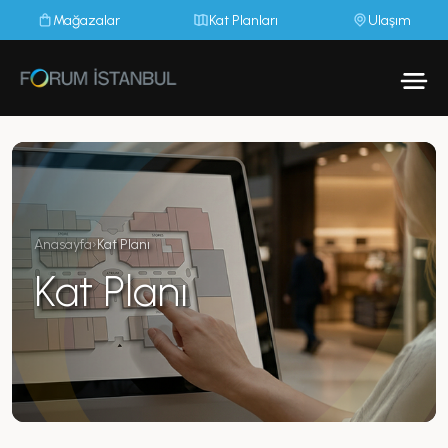
Mağazalar
Kat Planları
Ulaşım
Anasayfa
›
Kat Planı
Kat Planı