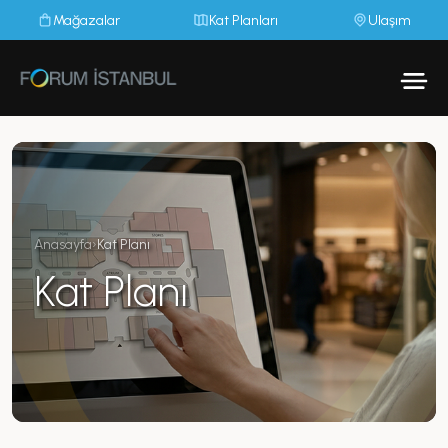
Mağazalar
Kat Planları
Ulaşım
Anasayfa
›
Kat Planı
Kat Planı